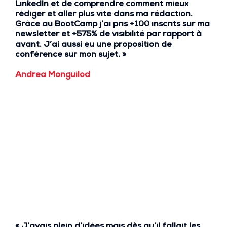
LinkedIn
et de comprendre comment
mieux
rédiger
et
aller plus vite
dans ma rédaction.
Grâce au BootCamp j’ai pris
+100 inscrits
sur ma
newsletter et
+575% de visibilité
par rapport à
avant. J’ai aussi eu une
proposition de
conférence
sur mon sujet. »
Andrea Monguilod
«
J’avais plein d’idées mais dès qu’il fallait les