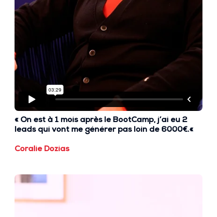
« On est à
1 mois après
le BootCamp, j’ai eu
2
leads
qui vont me générer pas loin de
6000€
.
«
Coralie Dozias