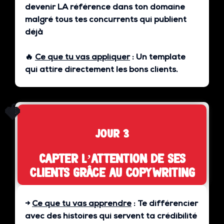
devenir LA référence dans ton domaine
malgré tous tes concurrents qui publient
déjà
🔥
Ce que tu vas appliquer
:
Un template
qui attire directement les bons clients.
🍓
jour 3
Capter l’attention de ses
clients grâce au copywriting
→
Ce que tu vas apprendre
:
Te différencier
avec des histoires qui servent ta crédibilité