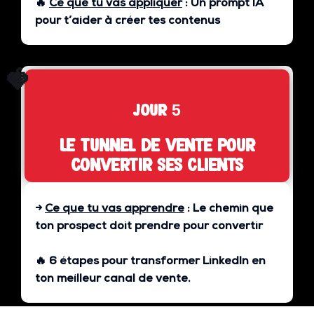
🔥
Ce que tu vas appliquer
:
Un prompt IA
pour t’aider à créer tes contenus
🍓
jour 5
Le tunnel de vente pour
convertir ses clients
→
Ce que tu vas apprendre
:
Le chemin que
ton prospect doit prendre pour convertir
🔥 6 étapes pour transformer LinkedIn en
ton
meilleur canal de vente
.