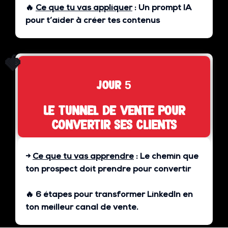
🔥
Ce que tu vas appliquer
:
Un prompt IA
pour t’aider à créer tes contenus
🍓
jour 5
Le tunnel de vente pour
convertir ses clients
→
Ce que tu vas apprendre
:
Le chemin que
ton prospect doit prendre pour convertir
🔥 6 étapes pour transformer LinkedIn en
ton
meilleur canal de vente
.