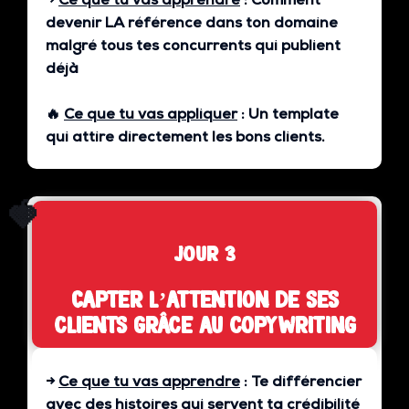
→
Ce que tu vas apprendre
:
Comment
devenir LA référence dans ton domaine
malgré tous tes concurrents qui publient
déjà
🔥
Ce que tu vas appliquer
:
Un template
qui attire directement les bons clients.
🍓
jour 3
Capter l’attention de ses
clients grâce au copywriting
→
Ce que tu vas apprendre
:
Te différencier
avec des histoires qui servent ta crédibilité