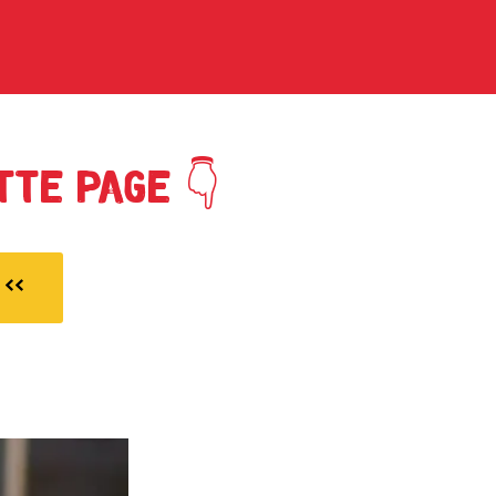
tte page 👇
<<