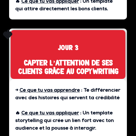
🔥
Ce que tu vas appliquer
:
Un template
qui attire directement les bons clients.
🍓
jour 3
Capter l’attention de ses
clients grâce au copywriting
→
Ce que tu vas apprendre
:
Te différencier
avec des histoires qui servent ta crédibilité
🔥
Ce que tu vas appliquer
:
Un template
storytelling qui crée un lien fort avec ton
audience et la pousse à interagir.