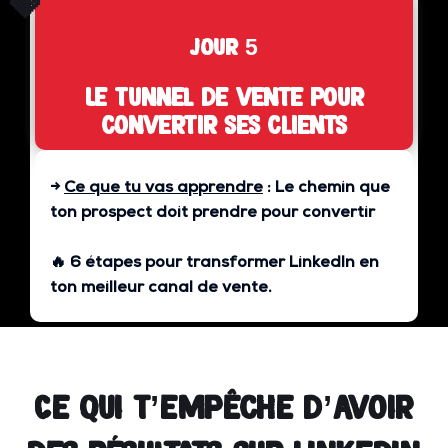
🍓
jour 5
Le tunnel de vente pour
convertir ses clients
→
Ce que tu vas apprendre
:
Le chemin que
ton prospect doit prendre pour convertir
🔥 6 étapes pour transformer LinkedIn en
ton
meilleur canal de vente
.
Ce qui t’empêche d’avoir