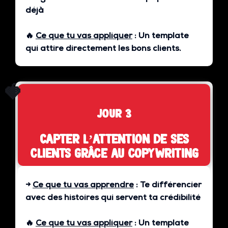
déjà
🔥
Ce que tu vas appliquer
:
Un template
qui attire directement les bons clients.
🍓
jour 3
Capter l’attention de ses
clients grâce au copywriting
→
Ce que tu vas apprendre
:
Te différencier
avec des histoires qui servent ta crédibilité
🔥
Ce que tu vas appliquer
:
Un template